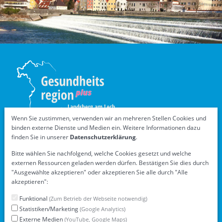
Wenn Sie zustimmen, verwenden wir an mehreren Stellen Cookies und
binden externe Dienste und Medien ein. Weitere Informationen dazu
finden Sie in unserer
Datenschutzerklärung
.
Bitte wählen Sie nachfolgend, welche Cookies gesetzt und welche
Übersicht
externen Ressourcen geladen werden dürfen. Bestätigen Sie dies durch
"Ausgewählte akzeptieren" oder akzeptieren Sie alle durch "Alle
Die GesundheitsregionPlus
akzeptieren":
Handlungsfelder und Projekte
Funktional
(Zum Betrieb der Webseite notwendig)
Aktuelles
Statistiken/Marketing
(Google Analytics)
Ausbildungsverbund Pflege
Externe Medien
(YouTube, Google Maps)